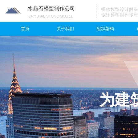
水晶石模型制作公司
提供模型设计解
专注模型制作多
CRYSTAL STONE MODEL
首页
关于我们
组织架构
为建