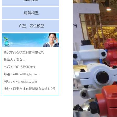
建筑模型
户型、区位模型
双击此处添加文字
西安水晶石模型制作有限公司
联系人：贾女士
电话：18691559982xxx
邮箱：410952009@qq.com
网址：www.xasjsmx.com
地址：西安市沣东新城镐京大道119号